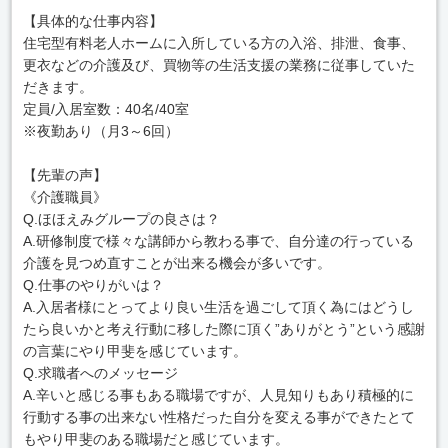
【具体的な仕事内容】
住宅型有料老人ホームに入所している方の入浴、排泄、食事、
更衣などの介護及び、買物等の生活支援の業務に従事していた
だきます。
定員/入居室数：40名/40室
※夜勤あり（月3～6回）
【先輩の声】
《介護職員》
Q.ほほえみグループの良さは？
A.研修制度で様々な講師から教わる事で、自分達の行っている
介護を見つめ直すことが出来る機会が多いです。
Q.仕事のやりがいは？
A.入居者様にとってより良い生活を過ごして頂く為にはどうし
たら良いかと考え行動に移した際に頂く”ありがとう”という感謝
の言葉にやり甲斐を感じています。
Q.求職者へのメッセージ
A.辛いと感じる事もある職場ですが、人見知りもあり積極的に
行動する事の出来ない性格だった自分を変える事ができたとて
もやり甲斐のある職場だと感じています。