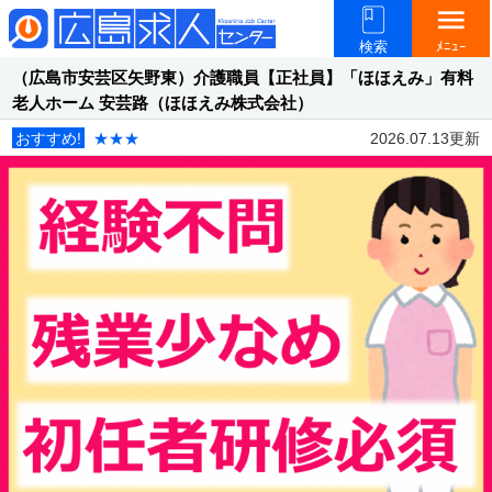
menu
検索
ﾒﾆｭｰ
（広島市安芸区矢野東）介護職員【正社員】「ほほえみ」有料
老人ホーム 安芸路（ほほえみ株式会社）
おすすめ!
★★★
2026.07.13更新