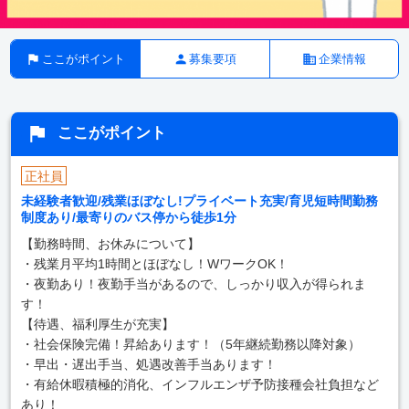
ここがポイント
募集要項
企業情報
ここがポイント
正社員
未経験者歓迎/残業ほぼなし!プライベート充実/育児短時間勤務
制度あり/最寄りのバス停から徒歩1分
【勤務時間、お休みについて】
・残業月平均1時間とほぼなし！WワークOK！
・夜勤あり！夜勤手当があるので、しっかり収入が得られま
す！
【待遇、福利厚生が充実】
・社会保険完備！昇給あります！（5年継続勤務以降対象）
・早出・遅出手当、処遇改善手当あります！
・有給休暇積極的消化、インフルエンザ予防接種会社負担など
あり！